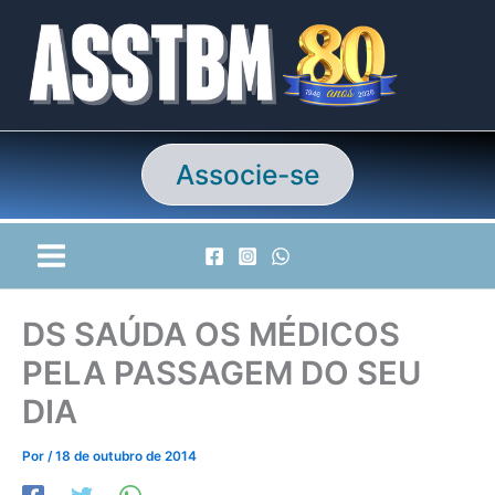
Ir
para
o
conteúdo
Associe-se
DS SAÚDA OS MÉDICOS
PELA PASSAGEM DO SEU
DIA
Por
/
18 de outubro de 2014