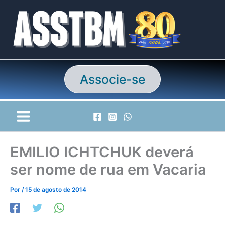
Ir
para
o
conteúdo
Associe-se
EMILIO ICHTCHUK deverá
ser nome de rua em Vacaria
Por
/
15 de agosto de 2014