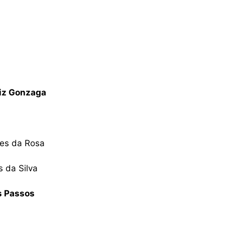
uiz Gonzaga
les da Rosa
s da Silva
s Passos