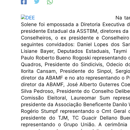
Na ta
Solene foi empossada a Diretoria Executiva 
presidente Estadual da ASSTBM, diretores da 
Conselheiros, o ex presidente e Conselheir
seguintes convidados: Daniel Lopes dos Sa
Lisiane Bayer, Deputados Estaduais, Taymi
Paulo Roberto Bueno Rogoski representando o 
Quadros, Presidente do Sindicivis, Odecio d
Ilorita Cansam, Presidente do Sinpol, Serg
diretor da ABAMF e no ato representando o P
diretor da ABAMF,
José Alberto Guterres Coe
Silva Pedroso, Presidente do Conselho Delibe
Comissão Eleitoral,
Laureomar Sum repres
presidente da Associação Beneficente Danilo W
Rogério Stumpf representando o Cmt Geral
presidente do TJM,
TC Guacir Dellano Bu
representando o Grupo União. A cerimônia i