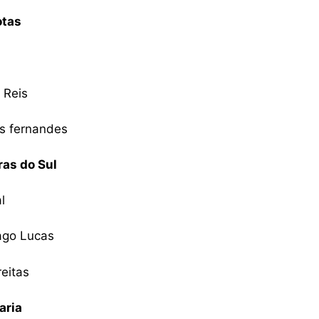
otas
 Reis
ns fernandes
ras do Sul
l
iago Lucas
reitas
aria