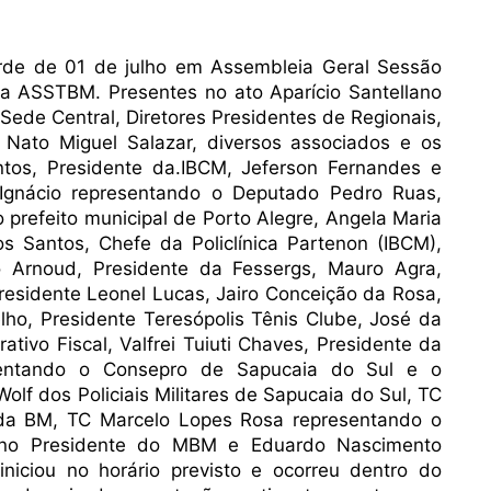
rde de 01 de julho em Assembleia Geral Sessão
da ASSTBM. Presentes no ato Aparício Santellano
Sede Central, Diretores Presidentes de Regionais,
o Nato Miguel Salazar, diversos associados e os
ntos, Presidente da.IBCM, Jeferson Fernandes e
 Ignácio representando o Deputado Pedro Ruas,
prefeito municipal de Porto Alegre, Angela Maria
os Santos, Chefe da Policlínica Partenon (IBCM),
io Arnoud, Presidente da Fessergs, Mauro Agra,
residente Leonel Lucas, Jairo Conceição da Rosa,
lho, Presidente Teresópolis Tênis Clube,
José da
rativo Fiscal,
Valfrei Tuiuti Chaves, Presidente da
entando o Consepro de Sapucaia do Sul e o
olf dos Policiais Militares de Sapucaia do Sul, TC
 da BM,
TC Marcelo Lopes Rosa representando o
eno Presidente do MBM e Eduardo Nascimento
niciou no horário previsto e ocorreu dentro do