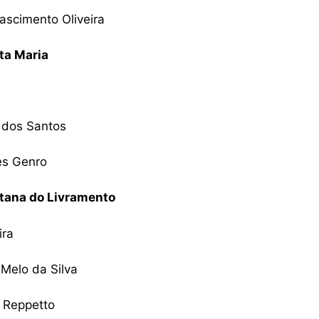
ascimento Oliveira
ta Maria
o dos Santos
es Genro
ntana do Livramento
ira
 Melo da Silva
a Reppetto