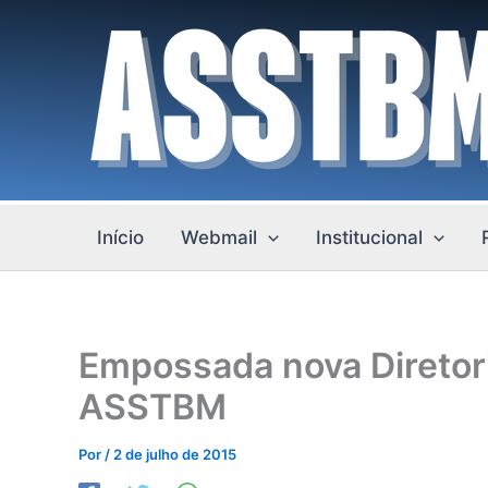
Ir
para
o
conteúdo
Início
Webmail
Institucional
Empossada nova Diretori
ASSTBM
Por
/
2 de julho de 2015