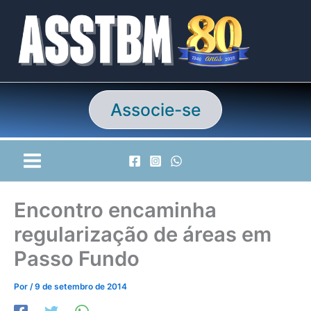
Ir
para
o
conteúdo
Associe-se
Encontro encaminha
regularização de áreas em
Passo Fundo
Por
/
9 de setembro de 2014