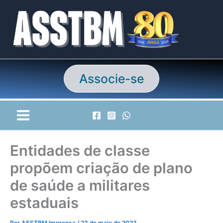
Ir
para
o
conteúdo
Associe-se
Entidades de classe
propõem criação de plano
de saúde a militares
estaduais
Por
ASSTBM Imprensa
/
23 de maio de 2023