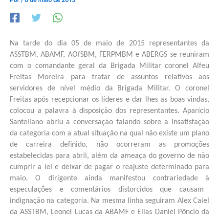
Na tarde do dia 05 de maio de 2015 representantes da
ASSTBM, ABAMF, AOfSBM, FERPMBM e ABERGS se reuniram
com o comandante geral da Brigada Militar coronel Alfeu
Freitas Moreira para tratar de assuntos relativos aos
servidores de nível médio da Brigada Militar. O coronel
Freitas após recepcionar os líderes e dar lhes as boas vindas,
colocou a palavra à disposição dos representantes. Aparício
Santellano abriu a conversação falando sobre a insatisfação
da categoria com a atual situação na qual não existe um plano
de carreira definido, não
ocorr
eram as promoções
estabelecidas para abril, além da ameaça do governo de não
cumprir a lei e deixar de pagar o reajuste determinado para
maio.
O dirigente ainda
manifestou contrariedade à
especulações
e
comentários distorcidos
que causam
indignação na categoria. Na mesma linha seguiram Alex Caiel
da ASSTBM, Leonel Lucas da ABAMF e Elias Daniel P
ô
ncio da