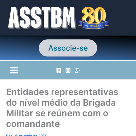
Ir
para
o
conteúdo
Associe-se
Entidades representativas
do nível médio da Brigada
Militar se reúnem com o
comandante
Por
/
6 de maio de 2015