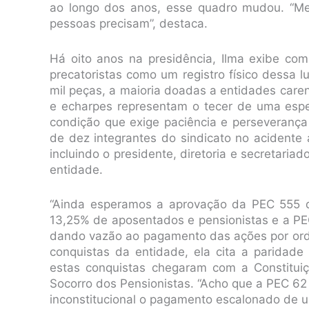
ao longo dos anos, esse quadro mudou. “Me 
pessoas precisam”, destaca.
Há oito anos na presidência, Ilma exibe com
precatoristas como um registro físico dessa l
mil peças, a maioria doadas a entidades care
e echarpes representam o tecer de uma espe
condição que exige paciência e perseveranç
de dez integrantes do sindicato no acident
incluindo o presidente, diretoria e secretaria
entidade.
“Ainda esperamos a aprovação da PEC 555 q
13,25% de aposentados e pensionistas e a PEC 1
dando vazão ao pagamento das ações por or
conquistas da entidade, ela cita a paridad
estas conquistas chegaram com a Constitui
Socorro dos Pensionistas. “Acho que a PEC 62
inconstitucional o pagamento escalonado de um