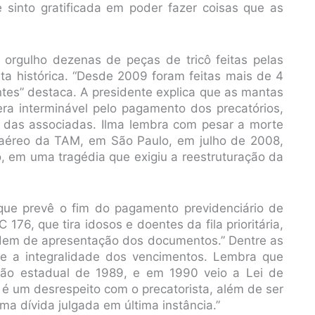
sinto gratificada em poder fazer coisas que as
 orgulho dezenas de peças de tricô feitas pelas
uta histórica. “Desde 2009 foram feitas mais de 4
ntes” destaca. A presidente explica que as mantas
ra interminável pelo pagamento dos precatórios,
a das associadas. Ilma lembra com pesar a morte
e aéreo da TAM, em São Paulo, em julho de 2008,
do, em uma tragédia que exigiu a reestruturação da
ue prevê o fim do pagamento previdenciário de
76, que tira idosos e doentes da fila prioritária,
dem de apresentação dos documentos.” Dentre as
e e a integralidade dos vencimentos. Lembra que
ção estadual de 1989, e em 1990 veio a Lei de
 é um desrespeito com o precatorista, além de ser
a dívida julgada em última instância.”