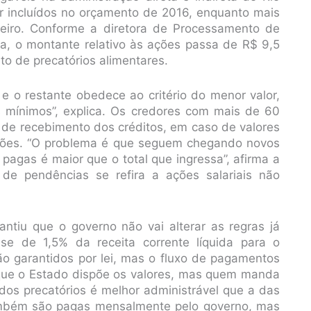
r incluídos no orçamento de 2016, enquanto mais
neiro. Conforme a diretora de Processamento de
aga, o montante relativo às ações passa de R$ 9,5
to de precatórios alimentares.
 o restante obedece ao critério do menor valor,
os mínimos”, explica. Os credores com mais de 60
 de recebimento dos créditos, em caso de valores
ensões. “O problema é que seguem chegando novos
 pagas é maior que o total que ingressa”, afirma a
 de pendências se refira a ações salariais não
antiu que o governo não vai alterar as regras já
e de 1,5% da receita corrente líquida para o
ão garantidos por lei, mas o fluxo de pagamentos
o que o Estado dispõe os valores, mas quem manda
 dos precatórios é melhor administrável que a das
ambém são pagas mensalmente pelo governo, mas