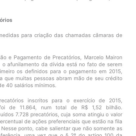
órios
e medidas para criação das chamadas câmaras de
ação e Pagamento de Precatórios, Marcelo Mairon
 o afunilamento da dívida está no fato de serem
imeiro os definidos para o pagamento em 2015,
ita que muitas pessoas abram mão de seu crédito
de 40 salários mínimos.
catórios inscritos para o exercício de 2015,
oi de 11.864, num total de R$ 1,52 bilhão.
ídos 7.728 precatórios, cuja soma atingiu o valor
rcentual de ações preferenciais que estão na fila
. Nesse ponto, cabe salientar que não somente as
erência, uma vez que o § 2º do artigo 100 da