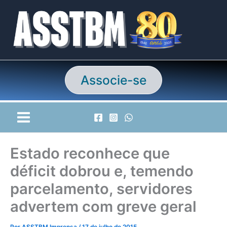
Ir
para
o
conteúdo
Associe-se
Estado reconhece que
déficit dobrou e, temendo
parcelamento, servidores
advertem com greve geral
Por
ASSTBM Imprensa
/
17 de julho de 2015