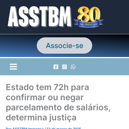
Ir
para
o
conteúdo
Associe-se
Estado tem 72h para
confirmar ou negar
parcelamento de salários,
determina justiça
Por
ASSTBM Imprensa
/
13 de março de 2015