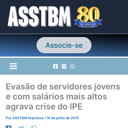
Ir
para
o
conteúdo
Associe-se
Evasão de servidores jovens
e com salários mais altos
agrava crise do IPE
Por
ASSTBM Imprensa
/
18 de junho de 2015