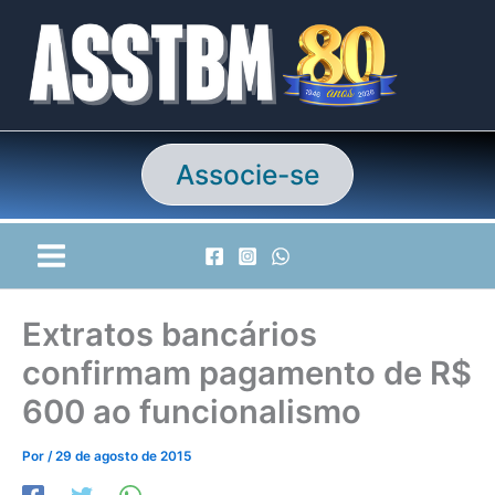
Ir
para
o
conteúdo
Associe-se
Extratos bancários
confirmam pagamento de R$
600 ao funcionalismo
Por
/
29 de agosto de 2015