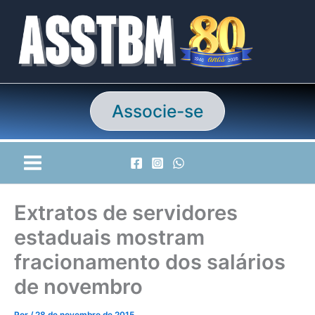
Ir
para
o
conteúdo
Associe-se
Extratos de servidores
estaduais mostram
fracionamento dos salários
de novembro
Por
/
28 de novembro de 2015