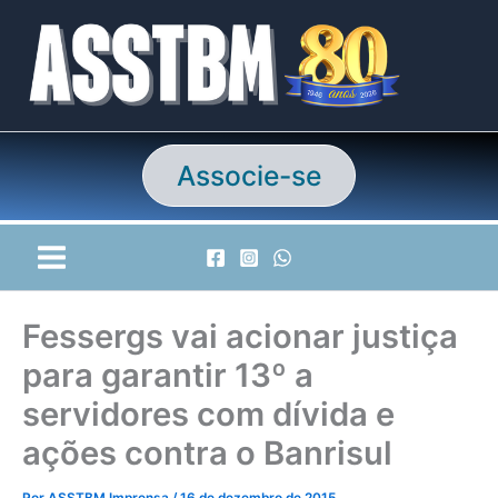
Ir
para
o
conteúdo
Associe-se
Fessergs vai acionar justiça
para garantir 13º a
servidores com dívida e
ações contra o Banrisul
Por
ASSTBM Imprensa
/
16 de dezembro de 2015