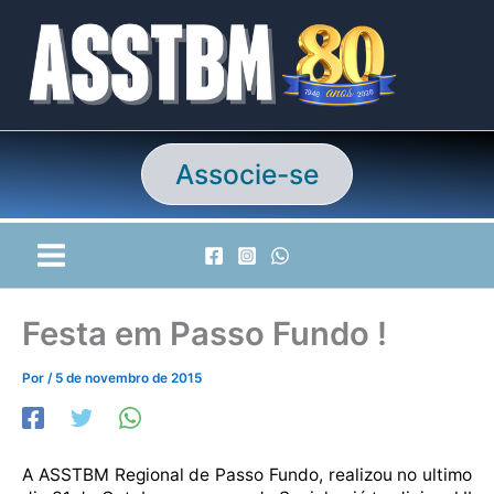
Ir
para
o
conteúdo
Associe-se
Festa em Passo Fundo !
Por
/
5 de novembro de 2015
A ASSTBM Regional de Passo Fundo, realizou no ultimo