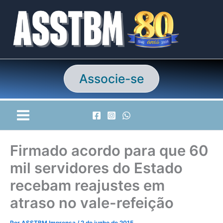
Ir
para
o
conteúdo
Associe-se
Firmado acordo para que 60
mil servidores do Estado
recebam reajustes em
atraso no vale-refeição
Por
ASSTBM Imprensa
/
2 de junho de 2015