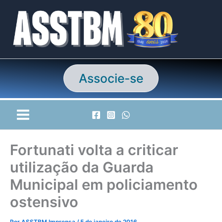
Ir
para
o
conteúdo
Associe-se
Fortunati volta a criticar
utilização da Guarda
Municipal em policiamento
ostensivo
Por
ASSTBM Imprensa
/
5 de janeiro de 2016