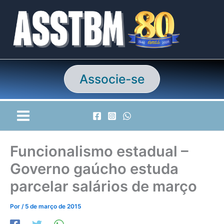
Ir
para
o
conteúdo
Associe-se
Funcionalismo estadual –
Governo gaúcho estuda
parcelar salários de março
Por
/
5 de março de 2015