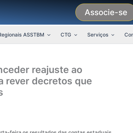
Associe-se
Regionais ASSTBM
CTG
Serviços
Con
nceder reajuste ao
a rever decretos que
s
ta-feira os resultados das contas estaduais