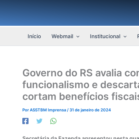
Ir
para
o
conteúdo
Início
Webmail
Institucional
Governo do RS avalia co
funcionalismo e descart
cortam benefícios fiscai
Por
ASSTBM Imprensa
/
31 de janeiro de 2024
Secretária da Fazenda apresentou nesta quar