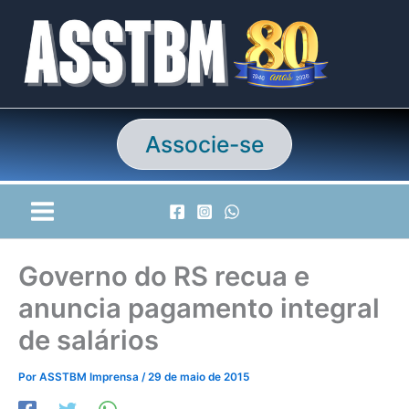
Ir
para
o
conteúdo
Associe-se
Governo do RS recua e
anuncia pagamento integral
de salários
Por
ASSTBM Imprensa
/
29 de maio de 2015