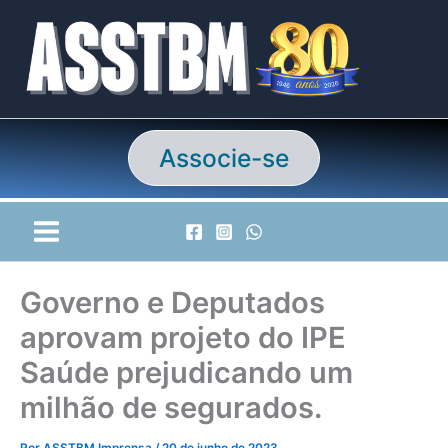
Ir
para
o
conteúdo
Associe-se
Governo e Deputados
aprovam projeto do IPE
Saúde prejudicando um
milhão de segurados.
Por
ASSTBM Imprensa
/
20 de junho de 2023