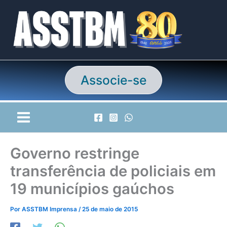
Ir
para
o
conteúdo
Associe-se
Governo restringe
transferência de policiais em
19 municípios gaúchos
Por
ASSTBM Imprensa
/
25 de maio de 2015