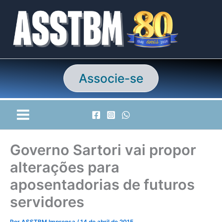
Ir
para
o
conteúdo
Associe-se
Governo Sartori vai propor
alterações para
aposentadorias de futuros
servidores
Por
ASSTBM Imprensa
/
14 de abril de 2015