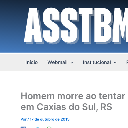
Ir
para
o
conteúdo
Início
Webmail
Institucional
Homem morre ao tentar 
em Caxias do Sul, RS
Por
/
17 de outubro de 2015