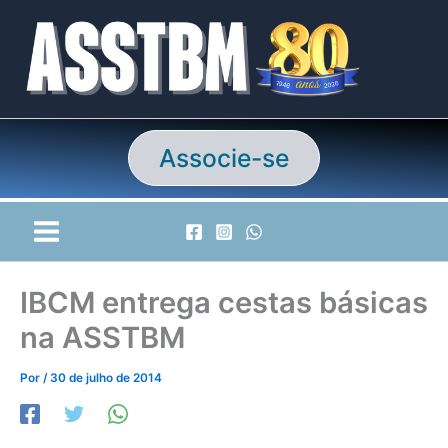
Ir
para
o
conteúdo
Associe-se
IBCM entrega cestas básicas
na ASSTBM
Por
/
30 de julho de 2014