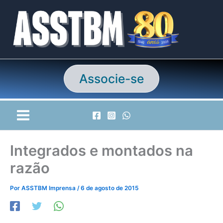
Ir
para
o
conteúdo
Associe-se
Integrados e montados na
razão
Por
ASSTBM Imprensa
/
6 de agosto de 2015