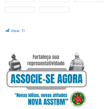
View:
11