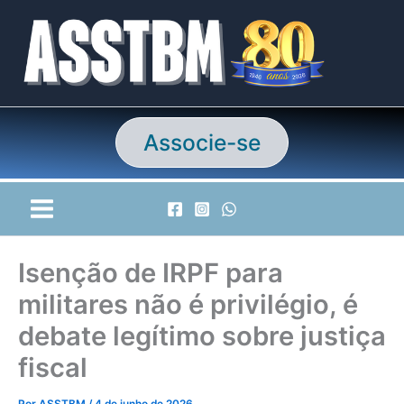
Ir
para
o
conteúdo
Associe-se
Isenção de IRPF para
militares não é privilégio, é
debate legítimo sobre justiça
fiscal
Por
ASSTBM
/
4 de junho de 2026