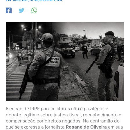
Isenção de IRPF para militares não é privilégio: é
debate legítimo sobre justiça fiscal, reconhecimento e
compensação por direitos negados. Na contramão do
que se expressa a jornalista
Rosane de Oliveira
em sua