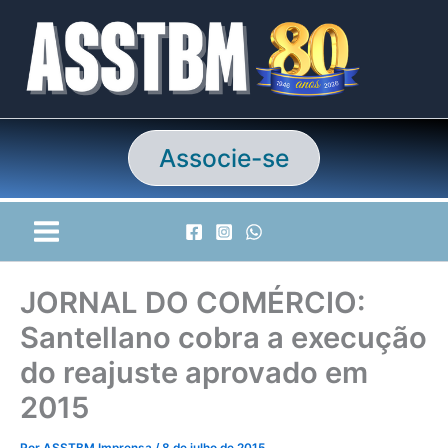
Ir
para
o
conteúdo
Associe-se
JORNAL DO COMÉRCIO:
Santellano cobra a execução
do reajuste aprovado em
2015
Por
ASSTBM Imprensa
/
8 de julho de 2015