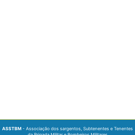
ASSTBM
- Associação dos sargentos, Subtenentes e Tenentes
da Brigada Militar e Bombeiros Militares