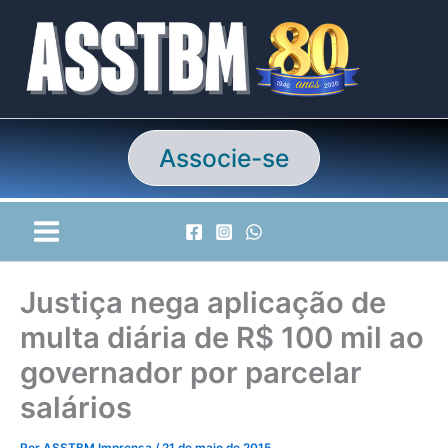
Ir
para
o
conteúdo
Associe-se
Justiça nega aplicação de
multa diária de R$ 100 mil ao
governador por parcelar
salários
Por
ASSTBM Imprensa
/
21 de maio de 2015