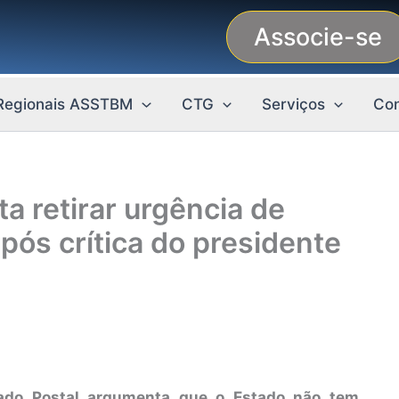
Associe-se
Regionais ASSTBM
CTG
Serviços
Con
a retirar urgência de
após crítica do presidente
ado Postal argumenta que o Estado não tem