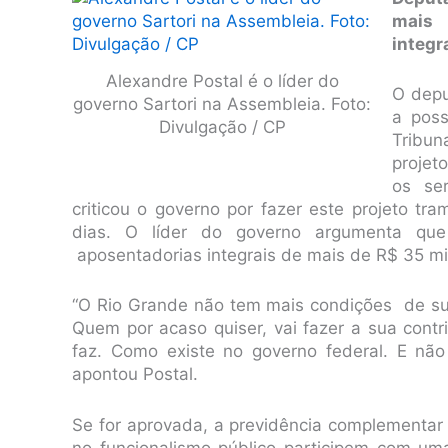
mais 
integr
Alexandre Postal é o líder do
O depu
governo Sartori na Assembleia. Foto:
a poss
Divulgação / CP
Tribun
projet
os se
criticou o governo por fazer este projeto tr
dias. O líder do governo argumenta qu
aposentadorias integrais de mais de R$ 35 mil
“O Rio Grande não tem mais condições de sust
Quem por acaso quiser, vai fazer a sua contr
faz. Como existe no governo federal. E nã
apontou Postal.
Se for aprovada, a previdência complementar
no funcionalismo público participem com um