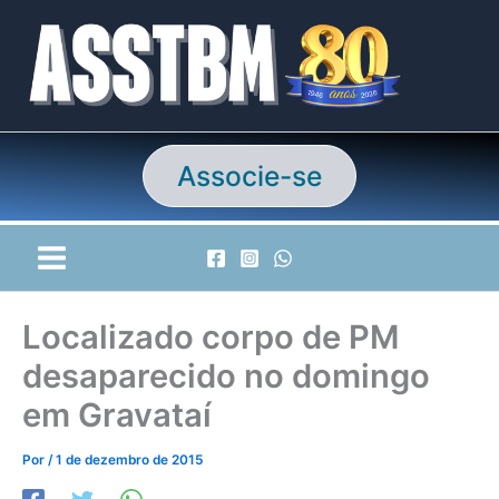
Ir
para
o
conteúdo
Associe-se
Localizado corpo de PM
desaparecido no domingo
em Gravataí
Por
/
1 de dezembro de 2015