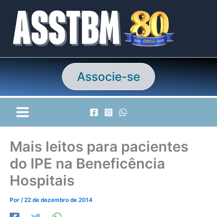
Ir
para
o
conteúdo
Associe-se
Mais leitos para pacientes
do IPE na Beneficência
Hospitais
Por
/
22 de dezembro de 2014