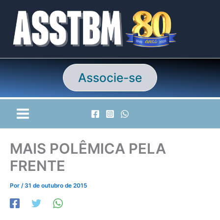
Ir
para
o
conteúdo
Associe-se
MAIS POLÊMICA PELA
FRENTE
Por
/
31 de outubro de 2015