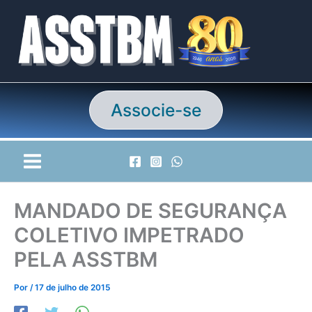
Ir
para
o
conteúdo
Associe-se
MANDADO DE SEGURANÇA
COLETIVO IMPETRADO
PELA ASSTBM
Por
/
17 de julho de 2015