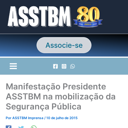
Ir
para
o
conteúdo
Associe-se
Manifestação Presidente
ASSTBM na mobilização da
Segurança Pública
Por
ASSTBM Imprensa
/
10 de julho de 2015