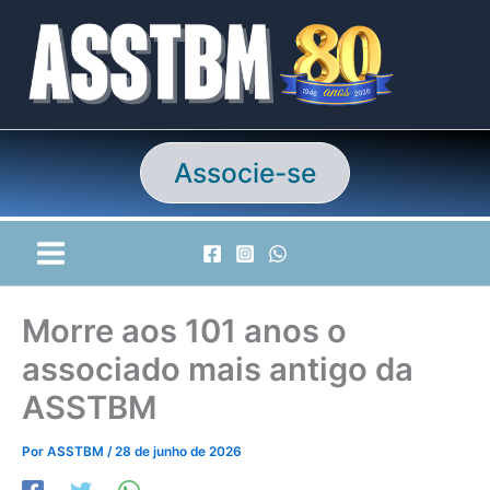
Ir
para
o
conteúdo
Associe-se
Morre aos 101 anos o
associado mais antigo da
ASSTBM
Por
ASSTBM
/
28 de junho de 2026