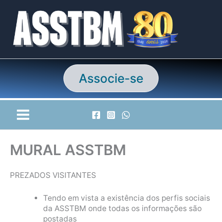
Ir
para
o
conteúdo
Associe-se
MURAL ASSTBM
PREZADOS VISITANTES
Tendo em vista a existência dos perfis sociais
da ASSTBM onde todas os informações são
postadas