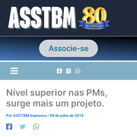
Ir
para
o
conteúdo
Associe-se
Nível superior nas PMs,
surge mais um projeto.
Por
ASSTBM Imprensa
/
29 de julho de 2014