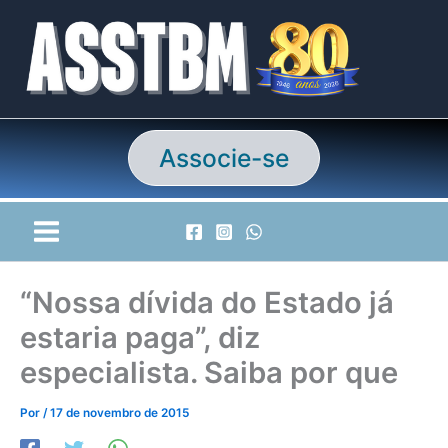
Ir
para
o
conteúdo
Associe-se
“Nossa dívida do Estado já
estaria paga”, diz
especialista. Saiba por que
Por
/
17 de novembro de 2015