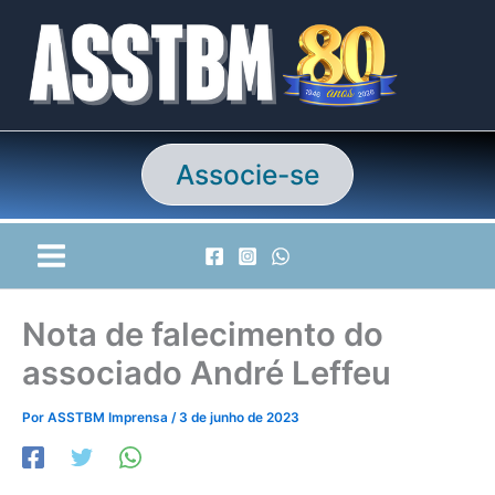
Ir
para
o
conteúdo
Associe-se
Nota de falecimento do
associado André Leffeu
Por
ASSTBM Imprensa
/
3 de junho de 2023