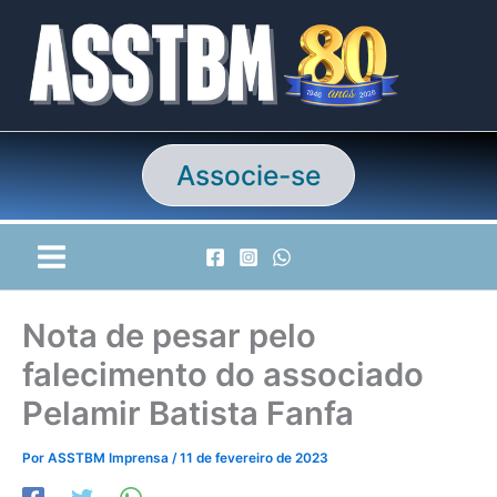
Ir
para
o
conteúdo
Associe-se
Nota de pesar pelo
falecimento do associado
Pelamir Batista Fanfa
Por
ASSTBM Imprensa
/
11 de fevereiro de 2023