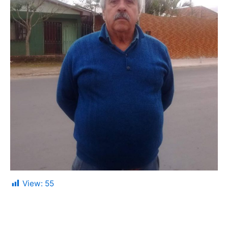
View:
55