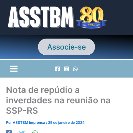
Ir
para
o
conteúdo
Associe-se
Nota de repúdio a
inverdades na reunião na
SSP-RS
Por
ASSTBM Imprensa
/
25 de janeiro de 2024