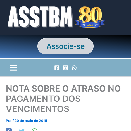
Ir
para
o
conteúdo
Associe-se
NOTA SOBRE O ATRASO NO
PAGAMENTO DOS
VENCIMENTOS
Por
/
20 de maio de 2015