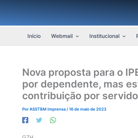
Ir
para
o
conteúdo
Início
Webmail
Institucional
Nova proposta para o I
por dependente, mas est
contribuição por servido
Por
ASSTBM Imprensa
/
16 de maio de 2023
GZH