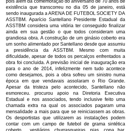
pois além da comemoração do aniversário de 70 anos de
existência que transcorreu no dia 05 de janeiro, está
sendo inaugurada a ARENA DE FUTEBOL SOCIETY DA
ASSTBM. Aparício Santellano Presidente Estadual da
ASSTBM considera uma vitória ter conseguido finalizar
ainda em sua gestão o que todos consideram uma
grandiosa obra. A construção de um ginásio coberto era
um sonho alimentado por Santellano desde que assumiu
a presidência da ASSTBM. Mesmo com muita
dificuldade, apesar de todos os percalços enfrentados a
obra foi concluida. A previsão inicial de inauguração era
para o ano de 2014, infelizmente nem tudo acontece
como desejamos, pois a obra sofreu um sinistro numa
época em que vendavais assolaram o Rio Grande.
Apesar da tristeza pelo acontecido, Santellano não
esmoreceu. procurou apoio na Diretoria Executiva
Estadual e nos associados, tendo inclusive feito uma
chamada extra na qual os associados pagaram uma
mensalidade a mais para que se reiniciassem as obras.
Os desportistas que utilizarem as instalações podem
contar com um campo de futebol de grama sintética
coberto, vestiários, churrasqueiras, pias, copa bar,