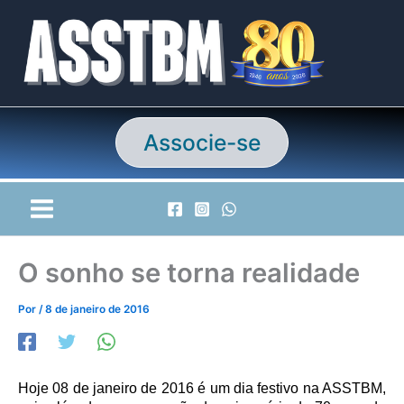
Ir
para
o
conteúdo
Associe-se
O sonho se torna realidade
Por
/
8 de janeiro de 2016
Hoje 08 de janeiro de 2016 é um dia festivo na ASSTBM,