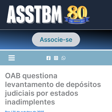
Ir
para
o
conteúdo
Associe-se
OAB questiona
levantamento de depósitos
judiciais por estados
inadimplentes
Por
/
21 de outubro de 2015