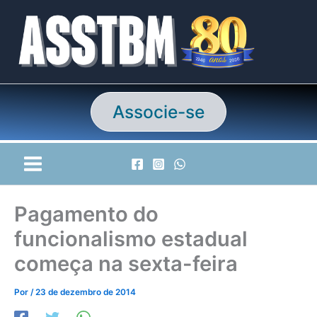
Ir
para
o
conteúdo
Associe-se
Pagamento do
funcionalismo estadual
começa na sexta-feira
Por
/
23 de dezembro de 2014