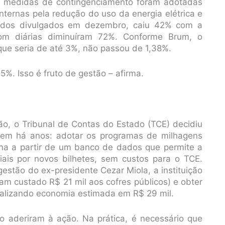
ue medidas de contingenciamento foram adotadas
nternas pela redução do uso da energia elétrica e
ados divulgados em dezembro, caiu 42% com a
om diárias diminuíram 72%. Conforme Brum, o
ue seria de até 3%, não passou de 1,38%.
. Isso é fruto de gestão – afirma.
ão, o Tribunal de Contas do Estado (TCE) decidiu
azem há anos: adotar os programas de milhagens
na a partir de um banco de dados que permite a
iais por novos bilhetes, sem custos para o TCE.
estão do ex-presidente Cezar Miola, a instituição
iam custado R$ 21 mil aos cofres públicos) e obter
otalizando economia estimada em R$ 29 mil.
o aderiram à ação. Na prática, é necessário que