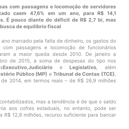
sas com passagens e locomoção de servidores
tado caem 47,6% em um ano, para R$ 14,1
s. É pouco diante do déficit de R$ 2,7 bi, mas
 busca de equilíbrio fiscal
ano marcado pela falta de dinheiro, os gastos do
o com passagens e locomoção de funcionários
raram a maior queda desde 2010. De janeiro a
bro de 2015, a soma de despesas do tipo nos
es
Executivo
,
Judiciário
e
Legislativo
, além
stério Público (MP)
e
Tribunal de Contas (TCE)
,
 de 2014, em termos reais – de R$ 26,9 milhões
ontabilizados, mas a tendência é de que o saldo
ia aos cofres estaduais, no entanto, pode ser
s R$ 12,8 milhões, recurso suficiente para bancar