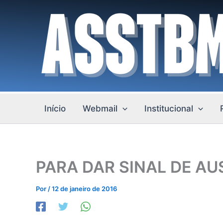
Ir
para
o
conteúdo
Início
Webmail
Institucional
PARA DAR SINAL DE AU
Por
/
12 de janeiro de 2016