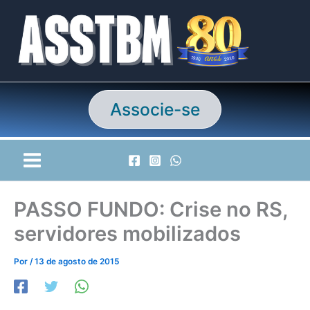
Ir
para
o
conteúdo
Associe-se
PASSO FUNDO: Crise no RS,
servidores mobilizados
Por
/
13 de agosto de 2015