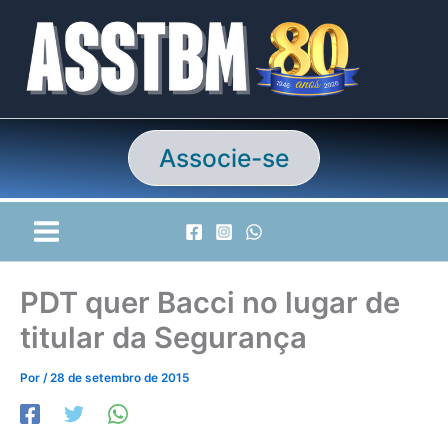
Ir
para
o
conteúdo
Associe-se
PDT quer Bacci no lugar de
titular da Segurança
Por
/
28 de setembro de 2015