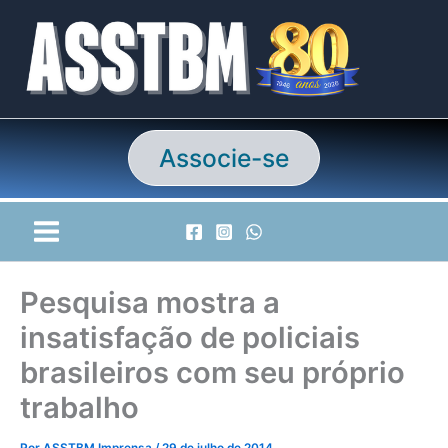
Ir
para
o
conteúdo
Associe-se
Pesquisa mostra a
insatisfação de policiais
brasileiros com seu próprio
trabalho
Por
ASSTBM Imprensa
/
29 de julho de 2014